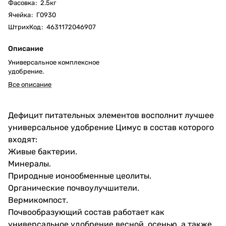
Фасовка
:
2.5кг
Ячейка
:
Г0930
ШтрихКод
:
4631172046907
Описание
Универсальное комплексное
удобрение.
Все описание
Дефицит питательных элементов восполнит лучшее
универсальное удобрение Цимус в состав которого
входят:
Живые бактерии.
Минералы.
Природные ионообменные цеолиты.
Органические почвоулучшители.
Вермикомпост.
Почвообразующий состав работает как
универсальное удобрение весной, осенью, а также