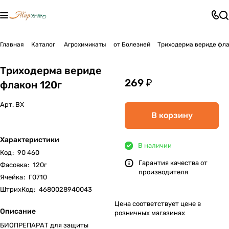
Главная
Каталог
Агрохимикаты
от Болезней
Триходерма вериде фла
Триходерма вериде
269 ₽
флакон 120г
Арт.
ВХ
В корзину
Характеристики
В наличии
Код
:
90 460
Гарантия качества от
Фасовка
:
120г
производителя
Ячейка
:
Г0710
ШтрихКод
:
4680028940043
Цена соответствует цене в
Описание
розничных магазинах
БИОПРЕПАРАТ для защиты