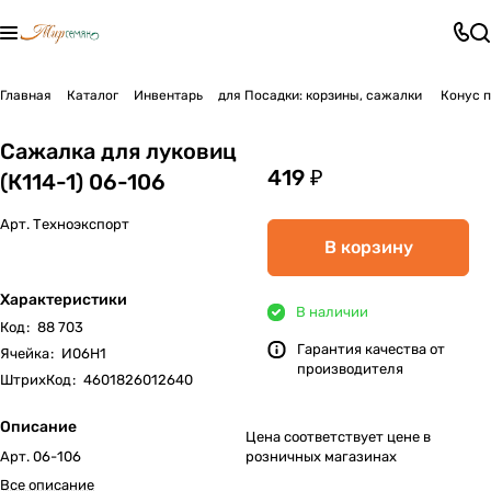
Главная
Каталог
Инвентарь
для Посадки: корзины, сажалки
Конус 
Сажалка для луковиц
419 ₽
(К114-1) 06-106
Арт.
Техноэкспорт
В корзину
Характеристики
В наличии
Код
:
88 703
Гарантия качества от
Ячейка
:
И06Н1
производителя
ШтрихКод
:
4601826012640
Описание
Цена соответствует цене в
Арт. 06-106
розничных магазинах
Все описание