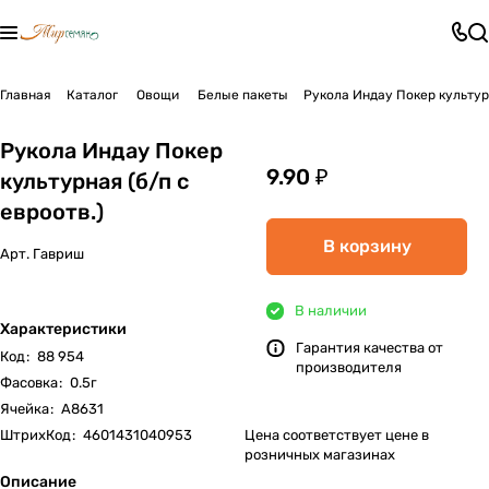
Главная
Каталог
Овощи
Белые пакеты
Рукола Индау Покер культурн
Рукола Индау Покер
9.90 ₽
культурная (б/п с
евроотв.)
В корзину
Арт.
Гавриш
В наличии
Характеристики
Гарантия качества от
Код
:
88 954
производителя
Фасовка
:
0.5г
Ячейка
:
А8631
ШтрихКод
:
4601431040953
Цена соответствует цене в
розничных магазинах
Описание