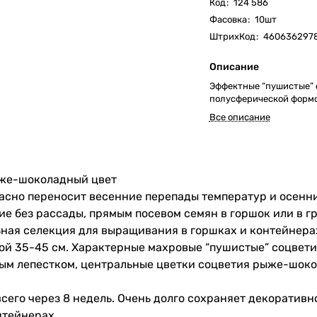
Код
:
124 586
Фасовка
:
10шт
ШтрихКод
:
460636297
Описание
Эффектные “пушистые” 
полусферической формо
Все описание
же-шоколадный цвет
асно переносит весенние перепады температур и осенн
 без рассады, прямым посевом семян в горшок или в гр
ная селекция для выращивания в горшках и контейнерах 
той 35-45 см. Характерные махровые “пушистые” соцвети
ым лепестком, центральные цветки соцветия рыже-шок
всего через 8 недель. Очень долго сохраняет декоратив
нтейнерах.