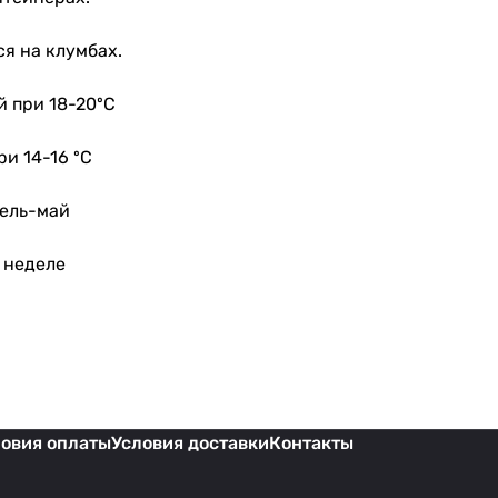
я на клумбах.
й при 18-20ºС
ри 14-16 ºС
рель-май
8 неделе
ловия оплаты
Условия доставки
Контакты