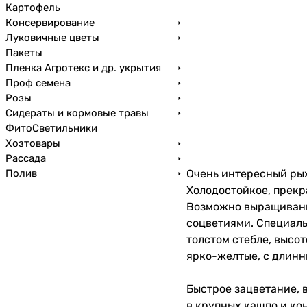
Картофель
Консервирование
Луковичные цветы
Пакеты
Пленка Агротекс и др. укрытия
Проф семена
Розы
Сидераты и кормовые травы
ФитоСветильники
Хозтовары
Рассада
Полив
Очень интересный ры
Холодостойкое, прекр
Возможно выращивание
соцветиями. Специаль
толстом стебле, высо
ярко-желтые, с длинн
Быстрое зацветание, 
в крупных кашпо и ко