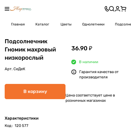
Главная
Каталог
Цветы
Однолетники
Подсолн
Подсолнечник
36.90 ₽
Гномик махровый
низкорослый
В наличии
Арт.
СеДеК
Гарантия качества от
производителя
В корзину
Цена соответствует цене в
розничных магазинах
Характеристики
Код
:
120 577