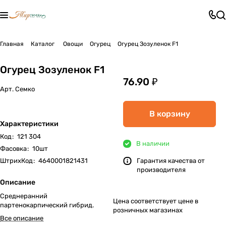
Главная
Каталог
Овощи
Огурец
Огурец Зозуленок F1
Огурец Зозуленок F1
76.90 ₽
Арт.
Семко
В корзину
Характеристики
Код
:
121 304
В наличии
Фасовка
:
10шт
ШтрихКод
:
4640001821431
Гарантия качества от
производителя
Описание
Среднеранний
Цена соответствует цене в
партенокарпический гибрид.
розничных магазинах
Все описание