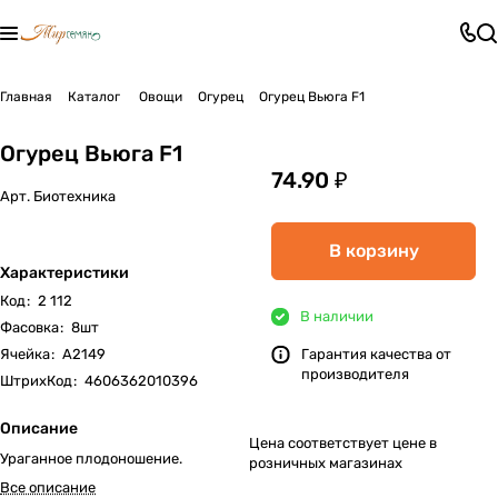
Главная
Каталог
Овощи
Огурец
Огурец Вьюга F1
Огурец Вьюга F1
74.90 ₽
Арт.
Биотехника
В корзину
Характеристики
Код
:
2 112
В наличии
Фасовка
:
8шт
Ячейка
:
А2149
Гарантия качества от
производителя
ШтрихКод
:
4606362010396
Описание
Цена соответствует цене в
Ураганное плодоношение.
розничных магазинах
Все описание