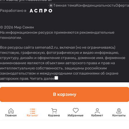
Темная тема
Конфиденциальность
Оферта
Разработано в
© 2026 Мир Семян
На информационном ресурсе применяются
рекомендательные
технологии
.
Все ресурсы сайта semena62.ru, включая (но не ограничиваясь)
текстовую, графическую, фотографическую и видео информацию,
структуру, дизайн и оформление страниц, доменное имя, фирменное
наименование являются объектами авторского права и прав на
интеллектуальную собственность, защищены российским
законодательством и международными соглашениями об охране
авторских прав.
Читать далее
В корзину
Главная
Каталог
Корзина
Избранные
Кабинет
Контакты