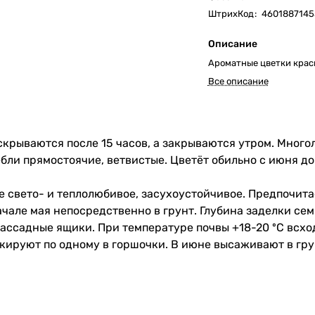
ШтрихКод
:
4601887145
Описание
Ароматные цветки крас
Все описание
скрываются после 15 часов, а закрываются утром. Много
ебли прямостоячие, ветвистые. Цветёт обильно с июня д
е свето- и теплолюбивое, засухоустойчивое. Предпочит
ачале мая непосредственно в грунт. Глубина заделки се
рассадные ящики. При температуре почвы +18-20 ºC всхо
кируют по одному в горшочки. В июне высаживают в гр