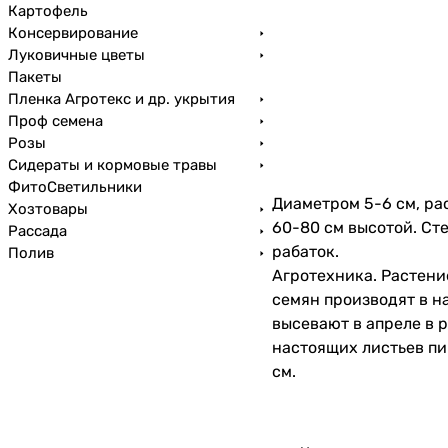
Картофель
Консервирование
Луковичные цветы
Пакеты
Пленка Агротекс и др. укрытия
Проф семена
Розы
Сидераты и кормовые травы
ФитоСветильники
Диаметром 5-6 см, ра
Хозтовары
60-80 см высотой. Ст
Рассада
рабаток.
Полив
Агротехника. Растени
семян производят в н
высевают в апреле в 
настоящих листьев пи
см.