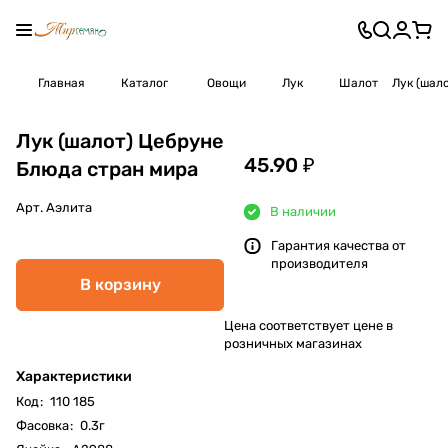
Главная
Каталог
Овощи
Лук
Шалот
Лук (шал
Лук (шалот) Цебруне
45.90 ₽
Блюда стран мира
Арт.
Аэлита
В наличии
Гарантия качества от
производителя
В корзину
Цена соответствует цене в
розничных магазинах
Характеристики
Код
:
110 185
Фасовка
:
0.3г