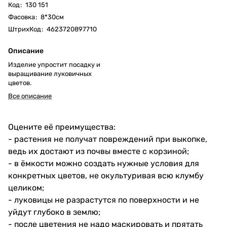
Код
:
130 151
Фасовка
:
8*30см
ШтрихКод
:
4623720897710
Описание
Изделие упростит посадку и
выращивание луковичных
цветов.
Все описание
Оцените её преимущества:
- растения не получат повреждений при выкопке,
ведь их достают из почвы вместе с корзиной;
- в ёмкости можно создать нужные условия для
конкретных цветов, не окультуривая всю клумбу
целиком;
- луковицы не разрастутся по поверхности и не
уйдут глубоко в землю;
- после цветения не надо маскировать и прятать