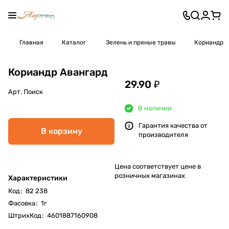
Главная
Каталог
Зелень и пряные травы
Кориандр
Кориандр Авангард
29.90 ₽
Арт.
Поиск
В наличии
Гарантия качества от
В корзину
производителя
Цена соответствует цене в
розничных магазинах
Характеристики
Код
:
82 238
Фасовка
:
1г
ШтрихКод
:
4601887160908