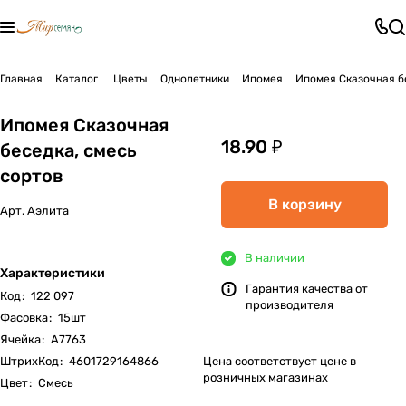
Главная
Каталог
Цветы
Однолетники
Ипомея
Ипомея Сказочная б
Ипомея Сказочная
18.90 ₽
беседка, смесь
сортов
В корзину
Арт.
Аэлита
В наличии
Характеристики
Гарантия качества от
Код
:
122 097
производителя
Фасовка
:
15шт
Ячейка
:
А7763
ШтрихКод
:
4601729164866
Цена соответствует цене в
розничных магазинах
Цвет
:
Смесь