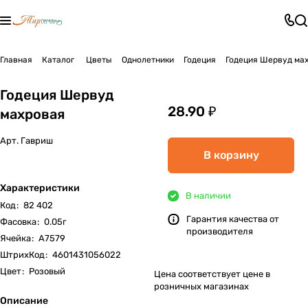
Главная
Каталог
Цветы
Однолетники
Годеция
Годеция Шервуд ма
Годеция Шервуд
28.90 ₽
махровая
Арт.
Гавриш
В корзину
Характеристики
В наличии
Код
:
82 402
Гарантия качества от
Фасовка
:
0.05г
производителя
Ячейка
:
А7579
ШтрихКод
:
4601431056022
Цвет
:
Розовый
Цена соответствует цене в
розничных магазинах
Описание