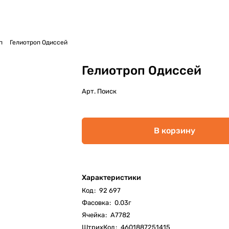
п
Гелиотроп Одиссей
Гелиотроп Одиссей
Арт.
Поиск
В корзину
Характеристики
Код
:
92 697
Фасовка
:
0.03г
Ячейка
:
А7782
ШтрихКод
:
4601887251415