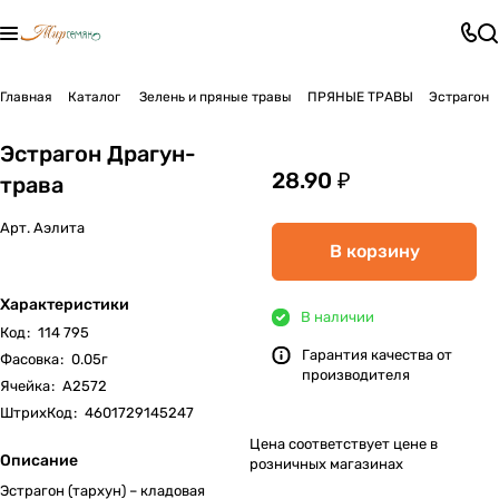
Главная
Каталог
Зелень и пряные травы
ПРЯНЫЕ ТРАВЫ
Эстрагон
Эстрагон Драгун-
28.90 ₽
трава
Арт.
Аэлита
В корзину
Характеристики
В наличии
Код
:
114 795
Гарантия качества от
Фасовка
:
0.05г
производителя
Ячейка
:
А2572
ШтрихКод
:
4601729145247
Цена соответствует цене в
Описание
розничных магазинах
Эстрагон (тархун) – кладовая