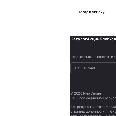
Назад к списку
Каталог
Акции
Блог
Ус
Подписаться
на новости и 
© 2026 Мир Семян
На информационном ресур
Все ресурсы сайта semena6
страниц, доменное имя, фи