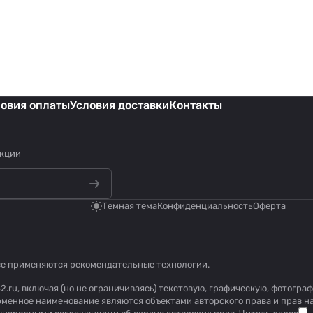
ловия оплаты
Условия доставки
Контакты
акции
Темная тема
Конфиденциальность
Оферта
се применяются
рекомендательные технологии
.
2.ru, включая (но не ограничиваясь) текстовую, графическую, фотогр
рменное наименование являются объектами авторского права и прав 