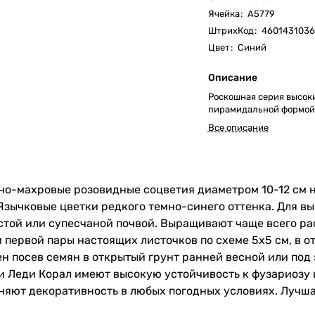
Ячейка
:
А5779
ШтрихКод
:
4601431036
Цвет
:
Синий
Описание
Роскошная серия высоких
пирамидальной формой 
Все описание
о-махровые розовидные соцветия диаметром 10-12 см н
 Язычковые цветки редкого темно-синего оттенка. Для 
той или супесчаной почвой. Выращивают чаще всего ра
 первой пары настоящих листочков по схеме 5х5 см, в 
н посев семян в открытый грунт ранней весной или по
и Леди Корал имеют высокую устойчивость к фузариозу 
няют декоративность в любых погодных условиях. Лучш