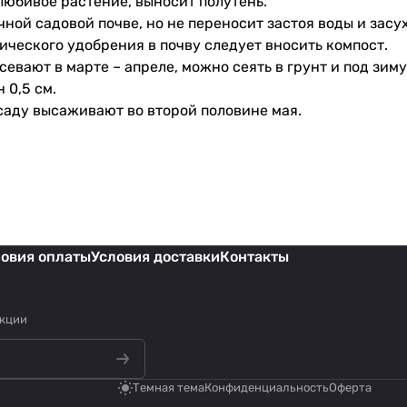
любивое растение, выносит полутень.
ной садовой почве, но не переносит застоя воды и засу
ического удобрения в почву следует вносить компост.
евают в марте – апреле, можно сеять в грунт и под зиму
 0,5 см.
саду высаживают во второй половине мая.
ловия оплаты
Условия доставки
Контакты
акции
Темная тема
Конфиденциальность
Оферта