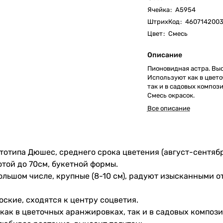
Ячейка
:
А5954
ШтрихКод
:
4607142003
Цвет
:
Смесь
Описание
Пионовидная астра. Выс
Используют как в цвет
так и в садовых композ
Смесь окрасок.
Все описание
тотипа Дюшес, среднего срока цветения (август-сентябр
отой до 70см, букетной формы.
ольшом числе, крупные (8-10 см), радуют изысканными от
оские, сходятся к центру соцветия.
ак в цветочных аранжировках, так и в садовых компози