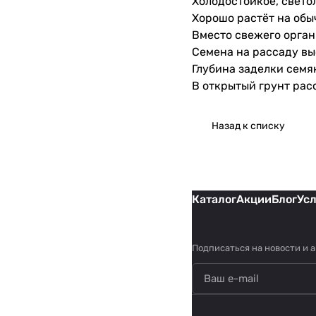
Холодостойкое, свето
Хорошо растёт на обыч
Вместо свежего орган
Семена на рассаду выс
Глубина заделки семян
В открытый грунт рас
Назад к списку
Каталог
Акции
Блог
Ус
Подписаться
на новости и 