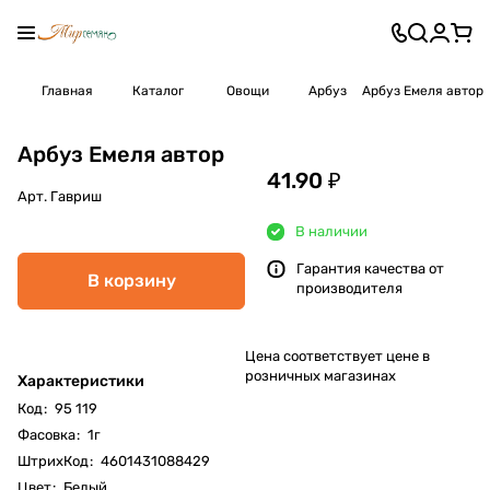
Главная
Каталог
Овощи
Арбуз
Арбуз Емеля автор
Арбуз Емеля автор
41.90 ₽
Арт.
Гавриш
В наличии
Гарантия качества от
В корзину
производителя
Цена соответствует цене в
розничных магазинах
Характеристики
Код
:
95 119
Фасовка
:
1г
ШтрихКод
:
4601431088429
Цвет
:
Белый