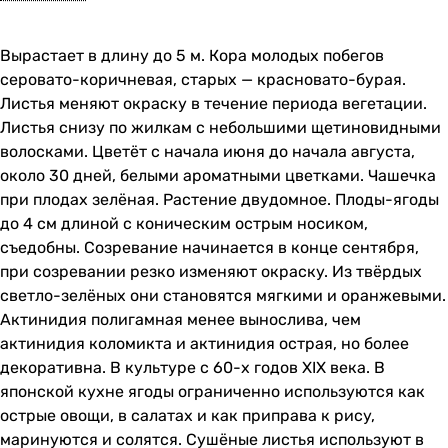
Вырастает в длину до 5 м. Кора молодых побегов
серовато-коричневая, старых — красновато-бурая.
Листья меняют окраску в течение периода вегетации.
Листья снизу по жилкам с небольшими щетиновидными
волосками. Цветёт с начала июня до начала августа,
около 30 дней, белыми ароматными цветками. Чашечка
при плодах зелёная. Растение двудомное. Плоды-ягоды
до 4 см длиной с коническим острым носиком,
съедобны. Созревание начинается в конце сентября,
при созревании резко изменяют окраску. Из твёрдых
светло-зелёных они становятся мягкими и оранжевыми.
Актинидия полигамная менее вынослива, чем
актинидия коломикта и актинидия острая, но более
декоративна. В культуре с 60-х годов XIX века. В
японской кухне ягоды ограниченно используются как
острые овощи, в салатах и как приправа к рису,
маринуются и солятся. Сушёные листья используют в