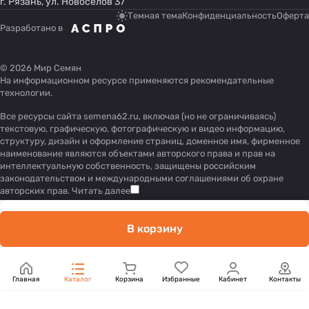
г. Рязань, ул. Новоселов 37
Темная тема
Конфиденциальность
Оферта
Разработано в
© 2026 Мир Семян
На информационном ресурсе применяются
рекомендательные
технологии
.
Все ресурсы сайта semena62.ru, включая (но не ограничиваясь)
текстовую, графическую, фотографическую и видео информацию,
структуру, дизайн и оформление страниц, доменное имя, фирменное
наименование являются объектами авторского права и прав на
интеллектуальную собственность, защищены российским
законодательством и международными соглашениями об охране
авторских прав.
Читать далее
В корзину
Главная
Каталог
Корзина
Избранные
Кабинет
Контакты