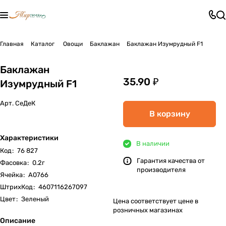
Главная
Каталог
Овощи
Баклажан
Баклажан Изумрудный F1
Баклажан
35.90 ₽
Изумрудный F1
Арт.
СеДеК
В корзину
Характеристики
В наличии
Код
:
76 827
Гарантия качества от
Фасовка
:
0.2г
производителя
Ячейка
:
А0766
ШтрихКод
:
4607116267097
Цвет
:
Зеленый
Цена соответствует цене в
розничных магазинах
Описание