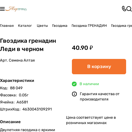
Главная
Каталог
Цветы
Гвоздика
Гвоздика ГРЕНАДИН
Гвоздика гр
Гвоздика гренадин
40.90 ₽
Леди в черном
Арт.
Семена Алтая
В корзину
Характеристики
В наличии
Код
:
88 049
Гарантия качества от
Фасовка
:
0.05г
производителя
Ячейка
:
А6581
ШтрихКод
:
4630043109291
Цена соответствует цене в
Описание
розничных магазинах
Двулетняя гвоздика с яркими