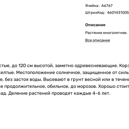
Ячейка
:
А6767
ШтрихКод
:
4601431005
Описание
Растение многолетнее.
Все описание
стые, до 120 см высотой, заметно одревесневающие. Кор
желтые. Местоположение солнечное, защищенное от силь
, без застоя воды. Высевают в грунт весной или в течен
ие продолжительное, обильное, до морозов. Хорошо стои
рад. Деление растений проводят каждые 4-6 лет.