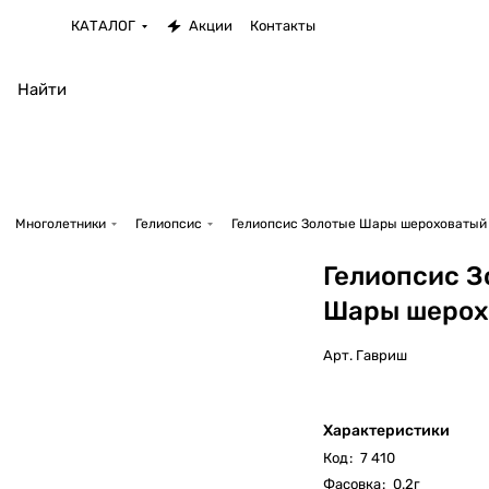
КАТАЛОГ
Акции
Контакты
Многолетники
Гелиопсис
Гелиопсис Золотые Шары шероховатый
Гелиопсис З
Шары шерох
Арт.
Гавриш
Характеристики
Код
:
7 410
Фасовка
:
0.2г