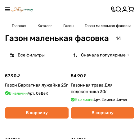
Главная
Каталог
Газон
Газон маленькая фасовка
Газон маленькая фасовка
14
Все фильтры
Сначала популярные
57.90 ₽
54.90 ₽
Газон Бархатная лужайка 25г
Газонная трава Для
подоконника 30г
В наличии
Арт.
СеДеК
В наличии
Арт.
Семена Алтая
В корзину
В корзину