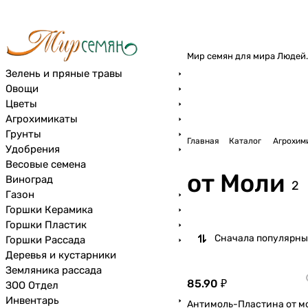
Мир семян для мира Людей.
Зелень и пряные травы
Овощи
Цветы
Агрохимикаты
Грунты
Главная
Каталог
Агрохим
Удобрения
Весовые семена
от Моли
Виноград
2
Газон
Горшки Керамика
Горшки Пластик
Сначала популярны
Горшки Рассада
Деревья и кустарники
Земляника рассада
85.90 ₽
ЗОО Отдел
Инвентарь
Антимоль-Пластина от м