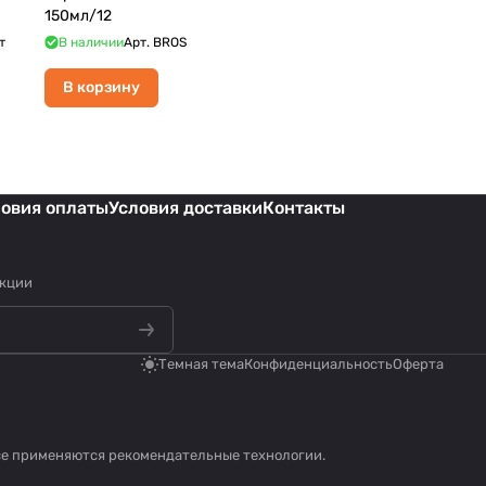
150мл/12
т
В наличии
Арт.
BROS
В корзину
ловия оплаты
Условия доставки
Контакты
акции
Темная тема
Конфиденциальность
Оферта
се применяются
рекомендательные технологии
.