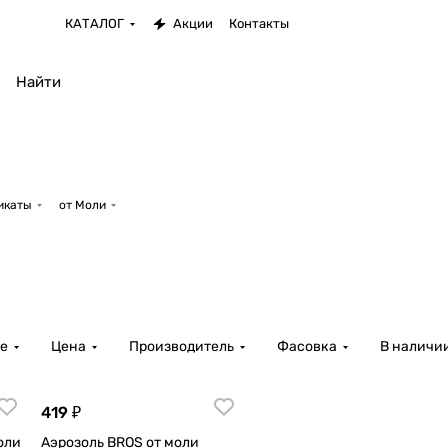
КАТАЛОГ
Акции
Контакты
икаты
от Моли
е
Цена
Производитель
Фасовка
В наличи
419 ₽
оли
Аэрозоль BROS от моли