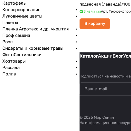
Картофель
подвесная (лаванда)/100
Консервирование
В наличии
Арт.
Техноэкспор
Луковичные цветы
Пакеты
В корзину
Пленка Агротекс и др. укрытия
Проф семена
Розы
Сидераты и кормовые травы
ФитоСветильники
Каталог
Акции
Блог
Ус
Хозтовары
Рассада
Полив
Подписаться
на новости и 
© 2026 Мир Семян
На информационном ресур