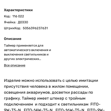
Характеристики
Код
:
116 022
Ячейка
:
Д0330
ШтрихКод
:
5056396237631
Описание
Таймер применяется для
автоматического включения и
выключения светильников и
других электрических
устройств не нагревательного
Все описание
типа в помещениях.
Изделие можно использовать с целью имитации
присутствия человека в жилом помещении,
освещения аквариумов, досветки рассады по
графику. Таймер имеет штекер с тройным
подключением и подходит к светильникам FITO-
9W-Т5-N, FITO-14W-Т5-N, FITO-16W-Т5-N, FITO-9W-