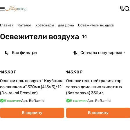
Главная
Каталог
Хозтовары
для Дома
Освежители воздуха
Освежители воздуха
14
Все фильтры
Сначала популярные
143.90 ₽
143.90 ₽
Освежитель воздуха " Клубника
Освежитель нейтрализатор
со сливками" 330мл (415м3)/12
запаха домашних животных
(Do-re-mi Premium)
(без запаха) 330мл
В наличии
Арт.
Reftamid
В наличии
Арт.
Reftamid
В корзину
В корзину