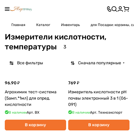
Главная
Каталог
Инвентарь
для Посадки: корзины, 
Измерители кислотности,
температуры
3
Все фильтры
Сначала популярные
96.90 ₽
769 ₽
Агрохимик тест-система
Измеритель кислотности pH
(5амп.*1мл) для опред.
почвы электронный 3 в 1 (06-
кислотности
091)
В наличии
Арт.
ВХ
В наличии
Арт.
Техноэкспорт
В корзину
В корзину