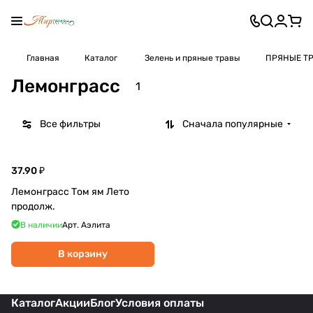
Главная
Каталог
Зелень и пряные травы
ПРЯНЫЕ Т
Лемонграсс
1
Все фильтры
Сначала популярные
37.90 ₽
Лемонграсс Том ям Лето
продолж.
В наличии
Арт.
Аэлита
В корзину
Каталог
Акции
Блог
Условия оплаты