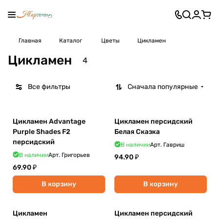
Главная
Каталог
Цветы
Цикламен
Цикламен
4
Все фильтры
Сначала популярные
Цикламен Advantage
Цикламен персидский
Purple Shades F2
Белая Сказка
персидский
В наличии
Арт.
Гавриш
В наличии
Арт.
Григорьев
94.90 ₽
69.90 ₽
В корзину
В корзину
Цикламен
Цикламен персидский