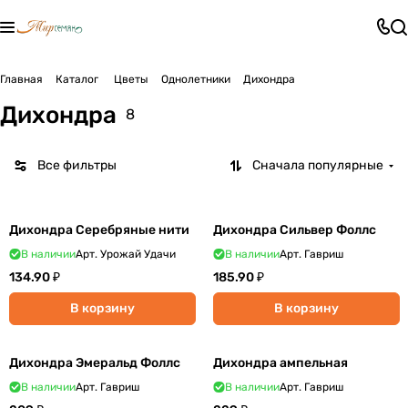
Главная
Каталог
Цветы
Однолетники
Дихондра
Дихондра
8
Все фильтры
Сначала популярные
Дихондра Серебряные нити
Дихондра Сильвер Фоллс
В наличии
Арт.
Урожай Удачи
В наличии
Арт.
Гавриш
134.90 ₽
185.90 ₽
В корзину
В корзину
Дихондра Эмеральд Фоллс
Дихондра ампельная
В наличии
Арт.
Гавриш
В наличии
Арт.
Гавриш