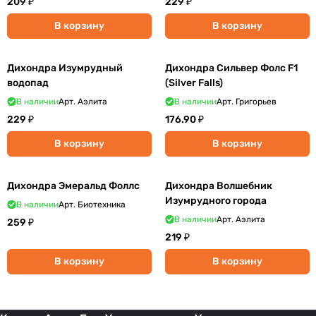
209 ₽
229 ₽
В корзину
В корзину
Дихондра Изумрудный
Дихондра Сильвер Фолс F1
водопад
(Silver Falls)
В наличии
Арт.
Аэлита
В наличии
Арт.
Григорьев
229 ₽
176.90 ₽
В корзину
В корзину
Дихондра Эмеральд Фоллс
Дихондра Волшебник
Изумрудного города
В наличии
Арт.
Биотехника
В наличии
Арт.
Аэлита
259 ₽
219 ₽
В корзину
В корзину