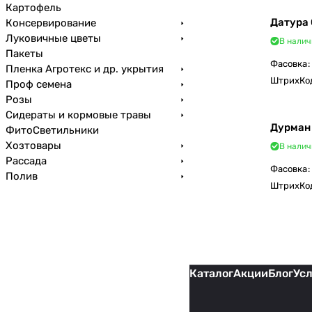
Картофель
Датура
Консервирование
Луковичные цветы
В налич
Пакеты
Фасовка
:
Пленка Агротекс и др. укрытия
ШтрихКо
Проф семена
Розы
Сидераты и кормовые травы
Дурман
ФитоСветильники
Хозтовары
В налич
Рассада
Фасовка
:
Полив
ШтрихКо
Каталог
Акции
Блог
Ус