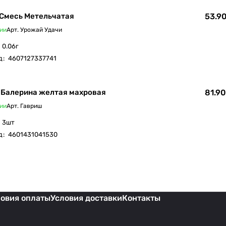
 Смесь Метельчатая
53.90
ии
Арт.
Урожай Удачи
0.06г
д
:
4607127337741
 Балерина желтая махровая
81.90
ии
Арт.
Гавриш
3шт
д
:
4601431041530
ловия оплаты
Условия доставки
Контакты