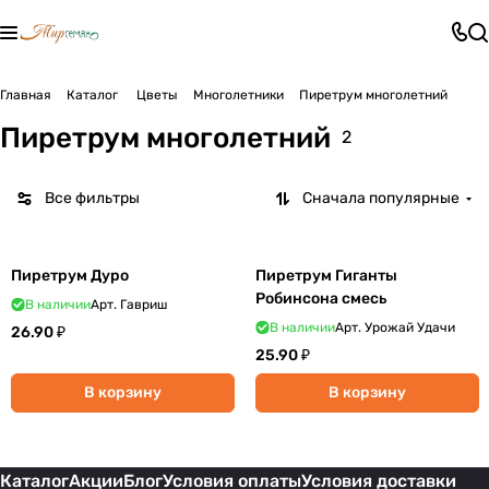
Главная
Каталог
Цветы
Многолетники
Пиретрум многолетний
Пиретрум многолетний
2
Все фильтры
Сначала популярные
Пиретрум Дуро
Пиретрум Гиганты
Робинсона смесь
В наличии
Арт.
Гавриш
В наличии
Арт.
Урожай Удачи
26.90 ₽
25.90 ₽
В корзину
В корзину
Каталог
Акции
Блог
Условия оплаты
Условия доставки