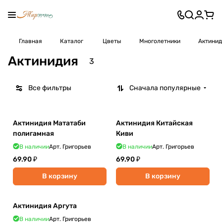
Главная
Каталог
Цветы
Многолетники
Актини
Актинидия
3
Все фильтры
Сначала популярные
Актинидия Мататаби
Актинидия Китайская
полигамная
Киви
В наличии
Арт.
Григорьев
В наличии
Арт.
Григорьев
69.90 ₽
69.90 ₽
В корзину
В корзину
Актинидия Аргута
В наличии
Арт.
Григорьев