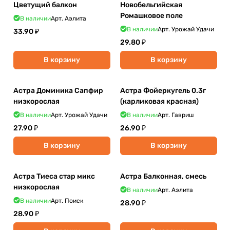
Цветущий балкон
Новобельгийская
Ромашковое поле
В наличии
Арт.
Аэлита
В наличии
Арт.
Урожай Удачи
33.90 ₽
29.80 ₽
В корзину
В корзину
Астра Доминика Сапфир
Астра Фойеркугель 0.3г
низкорослая
(карликовая красная)
В наличии
Арт.
Урожай Удачи
В наличии
Арт.
Гавриш
27.90 ₽
26.90 ₽
В корзину
В корзину
Астра Тиеса стар микс
Астра Балконная, смесь
низкорослая
В наличии
Арт.
Аэлита
В наличии
Арт.
Поиск
28.90 ₽
28.90 ₽