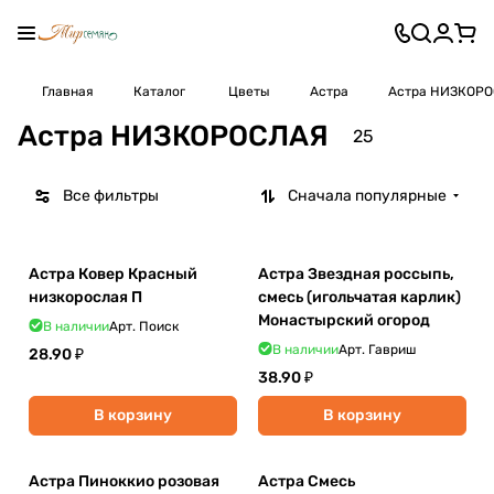
Главная
Каталог
Цветы
Астра
Астра НИЗКОР
Астра НИЗКОРОСЛАЯ
25
Все фильтры
Сначала популярные
Астра Ковер Красный
Астра Звездная россыпь,
низкорослая П
смесь (игольчатая карлик)
Монастырский огород
В наличии
Арт.
Поиск
В наличии
Арт.
Гавриш
28.90 ₽
38.90 ₽
В корзину
В корзину
Астра Пиноккио розовая
Астра Смесь