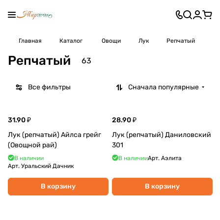
Главная
Каталог
Овощи
Лук
Репчатый
Репчатый
63
Все фильтры
Сначала популярные
31.90 ₽
28.90 ₽
Лук (репчатый) Айлса грейг
Лук (репчатый) Даниловский
(Овощной рай)
301
В наличии
В наличии
Арт.
Аэлита
Арт.
Уральский Дачник
В корзину
В корзину