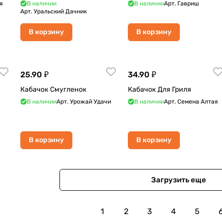
я
В наличии
В наличии
Арт.
Гавриш
Арт.
Уральский Дачник
В корзину
В корзину
25.90 ₽
34.90 ₽
Кабачок Смугленок
Кабачок Для Гриля
В наличии
Арт.
Урожай Удачи
В наличии
Арт.
Семена Алтая
В корзину
В корзину
Загрузить еще
1
2
3
4
5