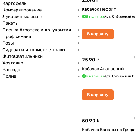
25.90 ₽
Картофель
Кабачок Нефрит
Консервирование
Луковичные цветы
В наличии
Арт.
Сибирский с
Пакеты
Пленка Агротекс и др. укрытия
В корзину
Проф семена
Розы
Сидераты и кормовые травы
ФитоСветильники
25.90 ₽
Хозтовары
Кабачок Ананасный
Рассада
Полив
В наличии
Арт.
Сибирский С
В корзину
50.90 ₽
Кабачок Бананы на Грядк