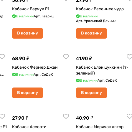
58.90 ₽
27.90 ₽
Кабачок Барчук F1
Кабачок Весеннее чудо
ад
В наличии
Арт.
Гавриш
В наличии
Арт.
Уральский Дачник
В корзину
В корзину
68.90 ₽
41.90 ₽
Кабачок Фермер Джан
Кабачок Блэк цуккини (т-
зеленый)
ад
В наличии
Арт.
СеДеК
В наличии
Арт.
СеДеК
В корзину
В корзину
27.90 ₽
40.90 ₽
е F1
Кабачок Ассорти
Кабачок Морячок автор.