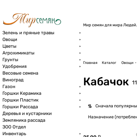
Мир семян для мира Людей.
Зелень и пряные травы
Овощи
Цветы
Агрохимикаты
Грунты
Главная
Каталог
Овощи
Удобрения
Весовые семена
Кабачок
Виноград
1
Газон
Горшки Керамика
Горшки Пластик
Сначала популярны
Горшки Рассада
Деревья и кустарники
Назначение (потребле
Земляника рассада
ЗОО Отдел
Инвентарь