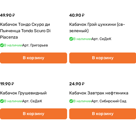
49.90 ₽
40.90 ₽
Кабачок Тондо Скуро ди
Кабачок Грэй цуккини (св-
Пьяченца Tondo Scuro Di
зеленый)
Piacenza
В наличии
Арт.
СеДеК
В наличии
Арт.
Григорьев
В корзину
В корзину
19.90 ₽
24.90 ₽
Кабачок Грушевидный
Кабачок Завтрак нефтяника
В наличии
Арт.
СеДеК
В наличии
Арт.
Сибирский Сад
В корзину
В корзину